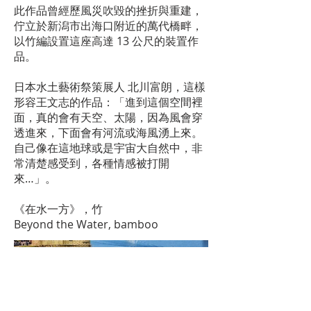
此作品曾經歷風災吹毀的挫折與重建，
佇立於新潟市出海口附近的萬代橋畔，
以竹編設置這座高達 13 公尺的裝置作
品。
日本水土藝術祭策展人 北川富朗，這樣
形容王文志的作品：「進到這個空間裡
面，真的會有天空、太陽，因為風會穿
透進來，下面會有河流或海風湧上來。
自己像在這地球或是宇宙大自然中，非
常清楚感受到，各種情感被打開
來…」。
《在水一方》，竹
Beyond the Water, bamboo